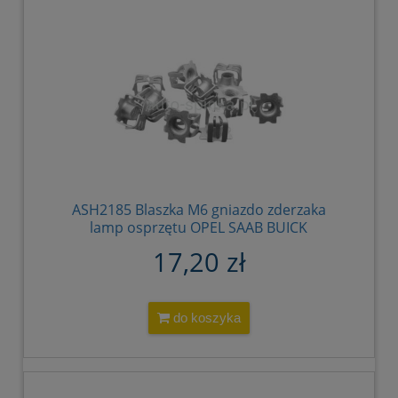
ASH2185 Blaszka M6 gniazdo zderzaka
lamp osprzętu OPEL SAAB BUICK
CHEVROLET GM 11570015 2098022 20 98
17,20 zł
022 11570215 2005518 20 05 518
do koszyka