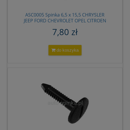
ASC0005 Spinka 6,5 x 15,5 CHRYSLER
JEEP FORD CHEVROLET OPEL CITROEN
PEUGEOT MERCEDES SAAB LR 4004569
7,80 zł
3691590 6031321 6505411AA 94530548
6800422 W701259S300 4805252
94530432 912466 90335715 14093311
20732399 94530527 7518C0 871137
do koszyka
0009881128 BTR2985