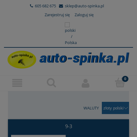
605 682 675
sklep@auto-spinka.pl
Zarejestruj się
Zaloguj się
WALUTY
9-3