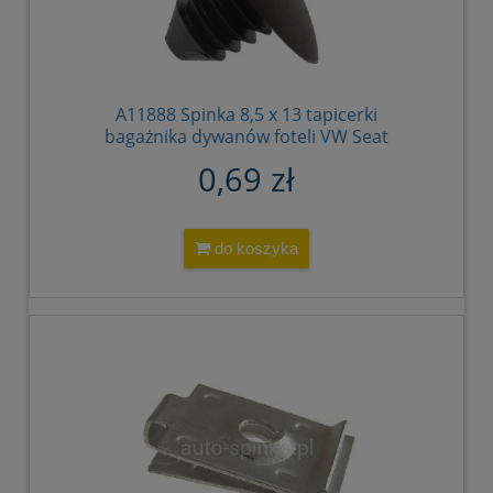
A11888 Spinka 8,5 x 13 tapicerki
bagażnika dywanów foteli VW Seat
Skoda Mercedes czarny 191867199
0,69 zł
191867199 01C 9B9 0009974686
A0009974686 A 000 997 46 86
00099746868316 00099746869B51
00099746869000 4266185
do koszyka