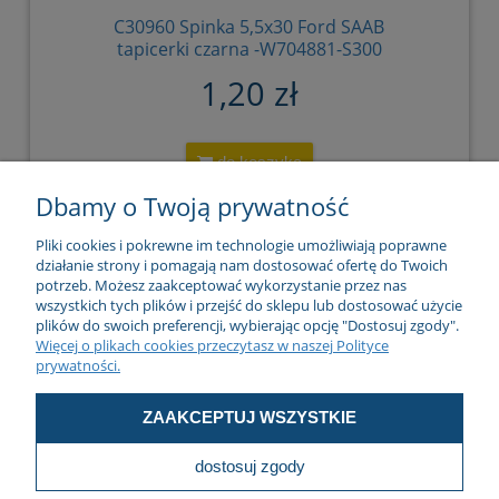
C30960 Spinka 5,5x30 Ford SAAB
tapicerki czarna -W704881-S300
W704881-S300 W701649-S 9491689
1,20 zł
do koszyka
Dbamy o Twoją prywatność
Pliki cookies i pokrewne im technologie umożliwiają poprawne
działanie strony i pomagają nam dostosować ofertę do Twoich
potrzeb. Możesz zaakceptować wykorzystanie przez nas
O Firmie
wszystkich tych plików i przejść do sklepu lub dostosować użycie
plików do swoich preferencji, wybierając opcję "Dostosuj zgody".
Więcej o plikach cookies przeczytasz w naszej Polityce
prywatności.
Zakupy
ZAAKCEPTUJ WSZYSTKIE
dostosuj zgody
Pomoc