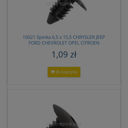
10021 Spinka 6,5 x 15,5 CHRYSLER JEEP
FORD CHEVROLET OPEL CITROEN
PEUGEOT MERCEDES SAAB 4004569
1,09 zł
3691590 6031321 6505411AA 94530548
6800422 W701259S300 4805252
94530432 912466 90335715 14093311
20732399 94530527 7518C0 7518.C0
do koszyka
871137 A 0009881128