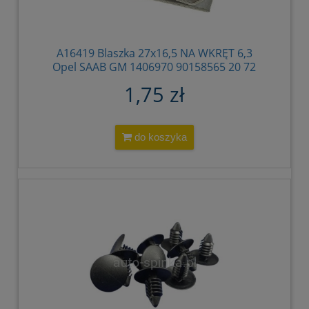
A16419 Blaszka 27x16,5 NA WKRĘT 6,3
Opel SAAB GM 1406970 90158565 20 72
001 2072001 11094002
1,75 zł
do koszyka