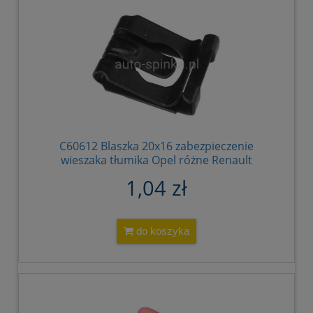
C60612 Blaszka 20x16 zabezpieczenie
wieszaka tłumika Opel różne Renault
Master SAAB 9 900 856563 0856563
1,04 zł
90323550 7703080096 4229910 4685608
92152112
do koszyka