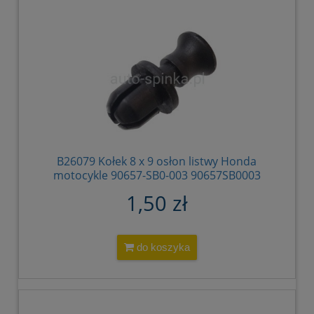
B26079 Kołek 8 x 9 osłon listwy Honda
motocykle 90657-SB0-003 90657SB0003
91533-SG0-000 91533SG0000 91533-SG0
1,50 zł
91533SG0 91533 SG0 91549-MW0-790ZA
91549MW0790ZA 91549SD5010 ZA
91549SD5010ZE
do koszyka