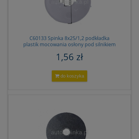
C60133 Spinka 8x25/1,2 podkładka
plastik mocowania osłony pod silnikiem
Audi Seat Skoda VW 4A0805137
1,56 zł
4A0805137B
do koszyka