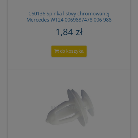
C60136 Spinka listwy chromowanej
Mercedes W124 0069887478 006 988
7478 A 006 988 74 78 A0069887478
1,84 zł
do koszyka