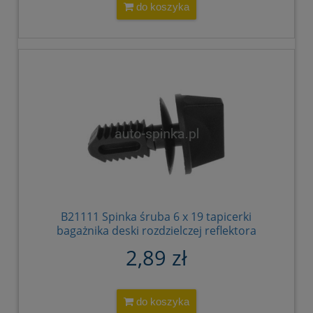
do koszyka
B21111 Spinka śruba 6 x 19 tapicerki
bagażnika deski rozdzielczej reflektora
BMW 3 5 7 X5 Z8 X5 51711916197
2,89 zł
do koszyka