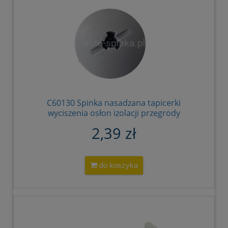
C60130 Spinka nasadzana tapicerki
wyciszenia osłon izolacji przegrody
przedniej BMW MINI Fiat Opel POPIELATA
2,39 zł
51488126849 60524790 107840 1 07 840
90214832
do koszyka