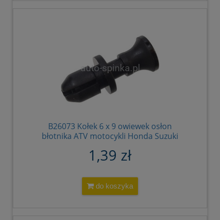
B26073 Kołek 6 x 9 owiewek osłon
błotnika ATV motocykli Honda Suzuki
91549-MW0-790 91549MW0790
1,39 zł
do koszyka