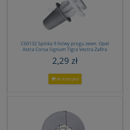
C60132 Spinka 9 listwy progu zewn. Opel
Astra Corsa Signum Tigra Vectra Zafira
174854 90481595
2,29 zł
do koszyka