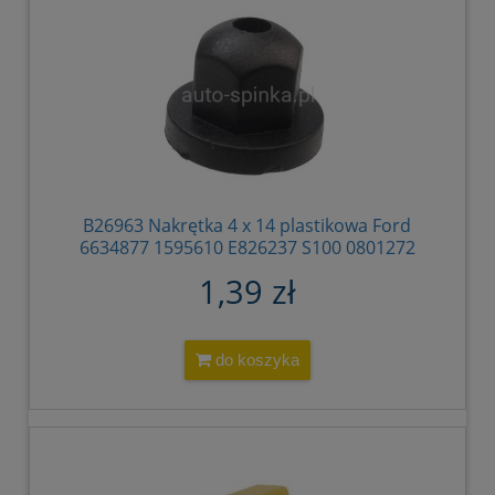
B26963 Nakrętka 4 x 14 plastikowa Ford
6634877 1595610 E826237 S100 0801272
69GG T423A66 AA W700980S300
1,39 zł
do koszyka