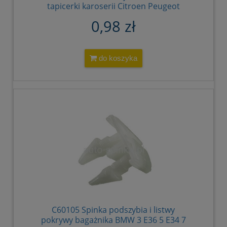
tapicerki karoserii Citroen Peugeot
Renault Dacia Fiat Lancia Iveco Opel
0,98 zł
699796 6997.96 16087223 80
7703081185 500389689 9621824880
1608722380 9161907 4501607
do koszyka
C60105 Spinka podszybia i listwy
pokrywy bagażnika BMW 3 E36 5 E34 7