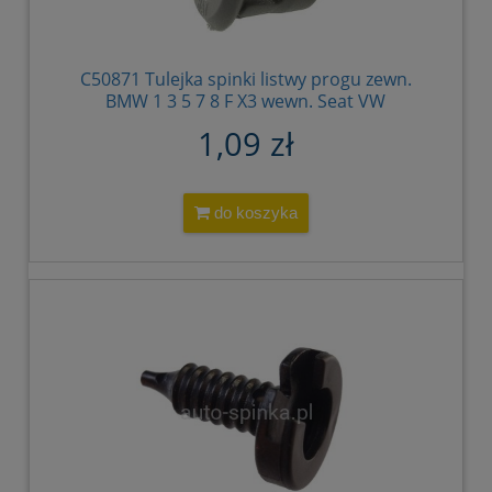
C50871 Tulejka spinki listwy progu zewn.
BMW 1 3 5 7 8 F X3 wewn. Seat VW
51711932996 51711929329 191853586D
1,09 zł
do koszyka