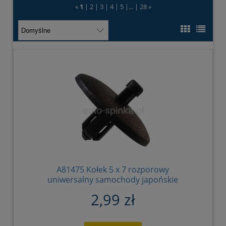
«
1
|
2
|
3
|
4
|
5
|
...
|
28
»
A81475 Kołek 5 x 7 rozporowy
uniwersalny samochody japońskie
2,99 zł