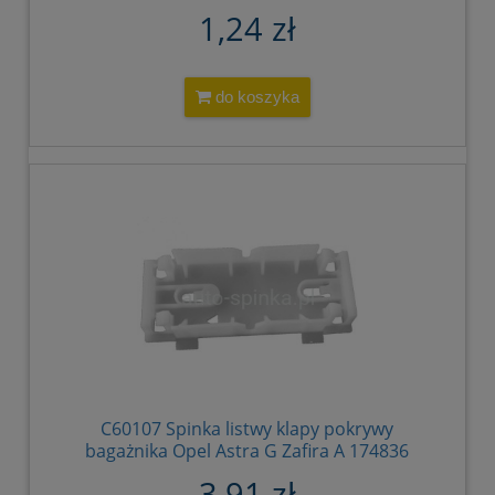
E38 8 E31 51718108613 51718108711
1,24 zł
do koszyka
C60107 Spinka listwy klapy pokrywy
bagażnika Opel Astra G Zafira A 174836
90588746
3,91 zł