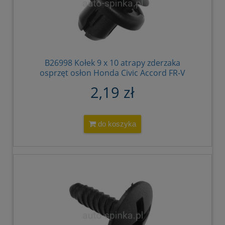
B26998 Kołek 9 x 10 atrapy zderzaka
osprzęt osłon Honda Civic Accord FR-V
Jazz 91503-S7A-003 91503S7A003
2,19 zł
do koszyka