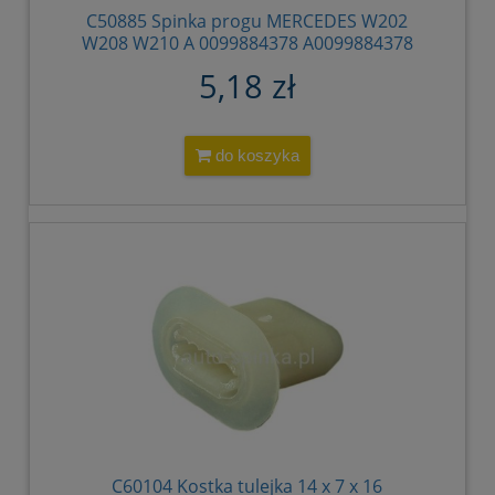
C50885 Spinka progu MERCEDES W202
W208 W210 A 0099884378 A0099884378
A 009 988 43 78 009 988 4378 O
5,18 zł
do koszyka
C60104 Kostka tulejka 14 x 7 x 16