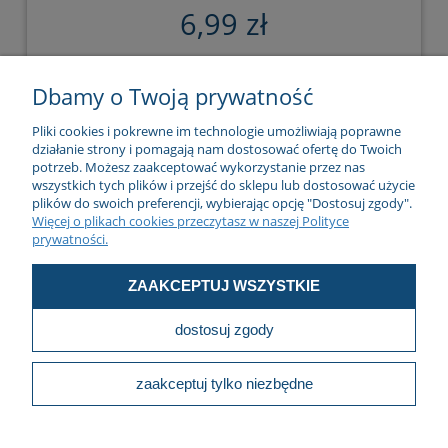
164987 9174457
6,99 zł
do koszyka
Dbamy o Twoją prywatność
Pliki cookies i pokrewne im technologie umożliwiają poprawne
działanie strony i pomagają nam dostosować ofertę do Twoich
potrzeb. Możesz zaakceptować wykorzystanie przez nas
wszystkich tych plików i przejść do sklepu lub dostosować użycie
plików do swoich preferencji, wybierając opcję "Dostosuj zgody".
Więcej o plikach cookies przeczytasz w naszej Polityce
prywatności.
ZAAKCEPTUJ WSZYSTKIE
dostosuj zgody
zaakceptuj tylko niezbędne
C60141 Spinka 8 tapicerki Renault Opel
Nissan 7703077434 4411887 93160780
1,37 zł