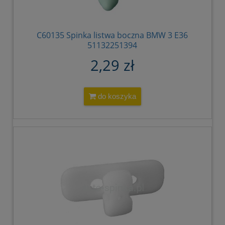
C60135 Spinka listwa boczna BMW 3 E36
51132251394
2,29 zł
do koszyka