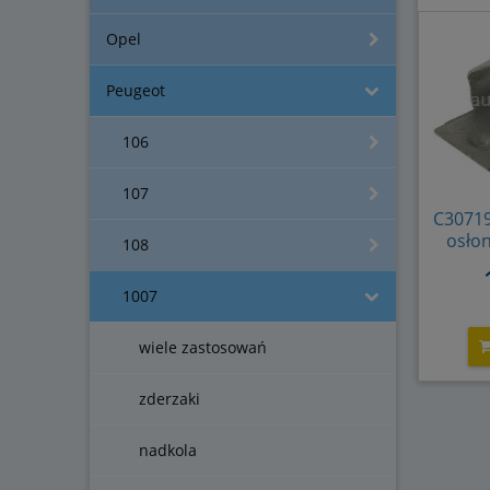
Opel
82009
511
Peugeot
106
107
C30719
osłon
108
nadw
zde
1007
Citr
70
wiele zastosowań
zderzaki
nadkola