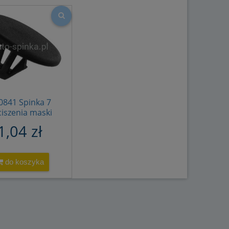
7701056846
77469 8E9867299
1139804996
0841 Spinka 7
iszenia maski
y silnika Citroen
1,04 zł
ugeot Renault
6995V6
do koszyka