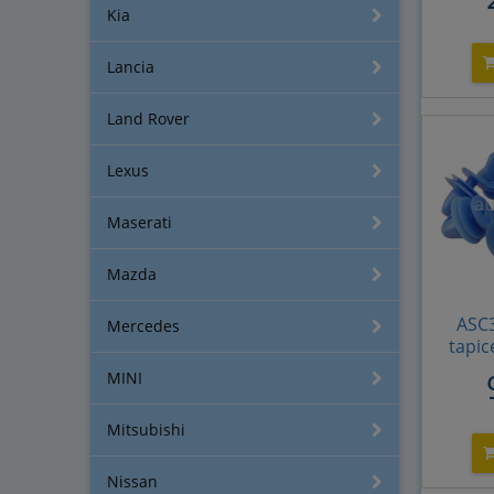
Kia
Lancia
Land Rover
Lexus
Maserati
Mazda
ASC3
Mercedes
tapic
pro
MINI
Citro
Audi 
Mitsubishi
6991.S
69
3064
Nissan