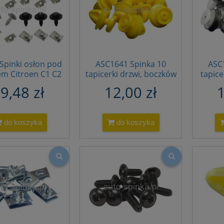
Spinki osłon pod
ASC1641 Spinka 10
ASC
iem Citroen C1 C2
tapicerki drzwi, boczków
tapice
geot 1007 zestaw
Citroen Peugeot progu
Peuge
9,48 zł
12,00 zł
1
komplet
Jaguar 6991S9 6991.S9
Lan
C2D5807 (1)
1622
do koszyka
do koszyka
6991
9654
W
W7134
W
955
133