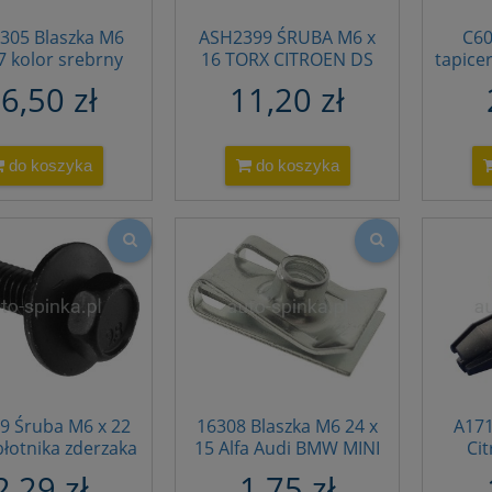
305 Blaszka M6
ASH2399 ŚRUBA M6 x
C60
7 kolor srebrny
16 TORX CITROEN DS
tapice
1127070202
PEUGEOT OPEL 6924H2
Citro
6,50 zł
11,20 zł
046034 7731367
6924.H2 6924 H2
Jagua
168602 694383
41000001R A
do koszyka
do koszyka
0039941745
0039941745
9 Śruba M6 x 22
16308 Blaszka M6 24 x
A171
błotnika zderzaka
15 Alfa Audi BMW MINI
Ci
n Peugeot 692254
Fiat Ford Lancia Citroen
nadkol
2,29 zł
1,75 zł