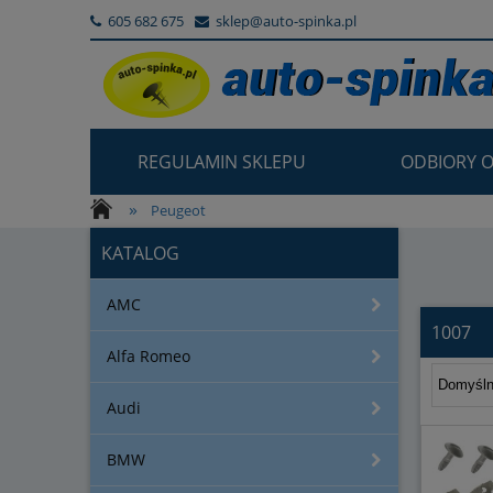
605 682 675
sklep@auto-spinka.pl
REGULAMIN SKLEPU
ODBIORY O
»
»
Peugeot
1007
KATALOG
AMC
1007
Alfa Romeo
Audi
BMW