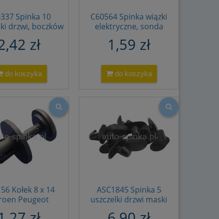
337 Spinka 10
C60564 Spinka wiązki
rki drzwi, boczków
elektryczne, sonda
en Peugeot progu
CITROEN PEUGEOT
2,42 zł
1,59 zł
r 6991S9 6991.S9
16289L
C2D5807
do koszyka
do koszyka
56 Kołek 8 x 14
ASC1845 Spinka 5
troen Peugeot
uszczelki drzwi maski
a progu zderzaka
Citroen Peugeot
1,27 zł
6,90 zł