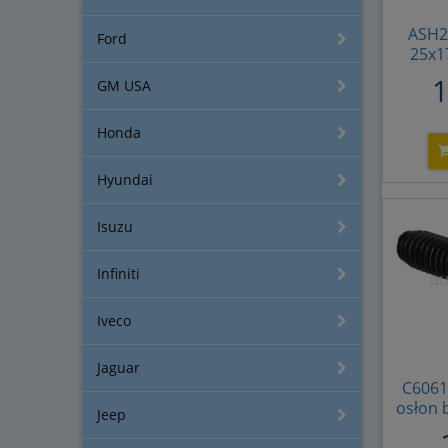
ASH2
Ford
25x1
5
1
GM USA
7703
N90
Honda
0
A
Hyundai
Isuzu
Infiniti
Iveco
Jaguar
C6061
osłon 
Jeep
Citroe