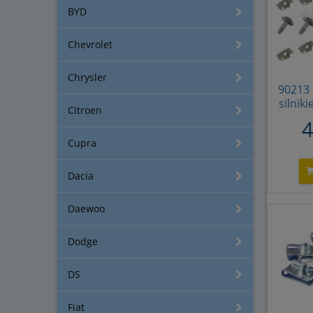
BYD
Chevrolet
Chrysler
90213 
silnik
Citroen
C3 Peu
4
Cupra
Dacia
Daewoo
Dodge
DS
Fiat