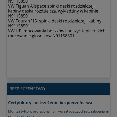
N91158501
VW Tiguan Allspace spinki deski rozdzielczej i
kabiny deska rozdzielcza, wykładziny w kabinie
N91158501
VW Touran '15- spinki deski rozdzielczej i kabiny
N91158501
VW UP! mocowania boczków i poszyć tapicerskich
mocowanie głośników N91158501
ASC3835
C70970
BEZPIECZEŃSTWO
Certyfikaty i ostrzeżenie bezpieczeństwa
Montaż tylko w profesjonalnym warsztacie zgodnie z zaleceniami
producenta pojazdu.