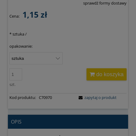
sprawdź formy dostawy
Cena nie zawiera ewentualnych kosztów płatności
1,15 zł
Cena:
*
sztuka /
opakowanie:
do koszyka
szt.
Kod produktu:
C70970
zapytaj o produkt
OPIS