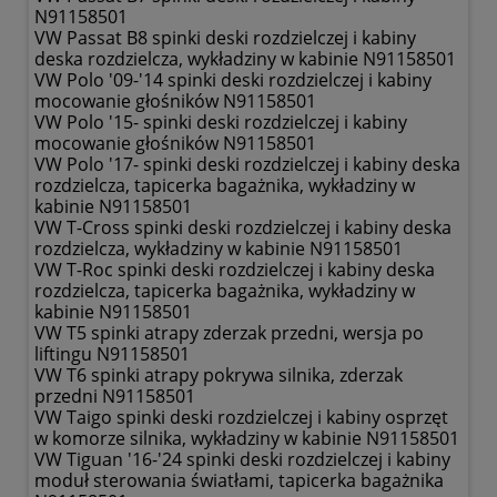
N91158501
VW Passat B8 spinki deski rozdzielczej i kabiny
deska rozdzielcza, wykładziny w kabinie N91158501
VW Polo '09-'14 spinki deski rozdzielczej i kabiny
mocowanie głośników N91158501
VW Polo '15- spinki deski rozdzielczej i kabiny
mocowanie głośników N91158501
VW Polo '17- spinki deski rozdzielczej i kabiny deska
rozdzielcza, tapicerka bagażnika, wykładziny w
kabinie N91158501
VW T-Cross spinki deski rozdzielczej i kabiny deska
rozdzielcza, wykładziny w kabinie N91158501
VW T-Roc spinki deski rozdzielczej i kabiny deska
rozdzielcza, tapicerka bagażnika, wykładziny w
kabinie N91158501
VW T5 spinki atrapy zderzak przedni, wersja po
liftingu N91158501
VW T6 spinki atrapy pokrywa silnika, zderzak
przedni N91158501
VW Taigo spinki deski rozdzielczej i kabiny osprzęt
w komorze silnika, wykładziny w kabinie N91158501
VW Tiguan '16-'24 spinki deski rozdzielczej i kabiny
moduł sterowania światłami, tapicerka bagażnika