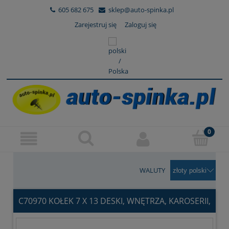
605 682 675
sklep@auto-spinka.pl
Zarejestruj się
Zaloguj się
WALUTY
C70970 KOŁEK 7 X 13 DESKI, WNĘTRZA, KAROSERII,
OSPRZĘTU N91158501 N 911 585 01 N 91158501