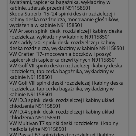
światłami, tapicerka bagażnika, wykładziny w
kabinie, zderzak przedni N91158501
Skoda Superb '15-'24 spinki deski rozdzielczej i
kabiny deska rozdzielcza, mocowanie głośników,
wyciszenia w kabinie N91158501
VW Arteon spinki deski rozdzielczej i kabiny deska
rozdzielcza, wykładziny w kabinie N91158501
VW Caddy '20- spinki deski rozdzielczej i kabiny
deska rozdzielcza, wykładziny w kabinie N91158501
VW Crafter '17- mocowania boczków i poszyć
tapicerskich tapicerka drzwi tylnych N91158501
VW Golf VII spinki deski rozdzielczej i kabiny deska
rozdzielcza, tapicerka bagażnika, wykładziny w
kabinie N91158501
VW Golf VIII spinki deski rozdzielczej i kabiny deska
rozdzielcza, tapicerka bagażnika, wykładziny w
kabinie N91158501
VW ID.3 spinki deski rozdzielczej i kabiny układ
chłodzenia N91158501
VW ID.4 spinki deski rozdzielczej i kabiny układ
chłodzenia N91158501
VW Multivan T7 spinki deski rozdzielczej i kabiny
nadkola tylne N91158501
VW Passat B7 spinki deski rozdzielczej i kabiny