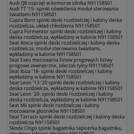
Audi Q8 osprzęt w komorze silnika N91158501
Audi TT '15- spinki oświetlenia moduł sterowania
światłami N91158501
Cupra Born spinki deski rozdzielczej i kabiny deska
rozdzielcza, układ chłodzenia N91158501
Cupra Formentor spinki deski rozdzielczej i kabiny
deska rozdzielcza, wykładziny w kabinie N91158501
Seat Ateca spinki deski rozdzielczej i kabiny deska
rozdzielcza, moduł sterowania światłami,
wykładziny w kabinie N91158501
Seat Exeo mocowania listew progowych listwy
progowe zewnętrzne, zderzak tylny N91158501
Seat Ibiza '18- spinki deski rozdzielczej i kabiny
wykładziny w kabinie N91158501
Seat Leon '13-'20 spinki deski rozdzielczej i kabiny
deska rozdzielcza, wykładziny w kabinie N91158501
Seat Leon '20- spinki deski rozdzielczej i kabiny
deska rozdzielcza, wykładziny w kabinie N91158501
Seat Mii spinki deski rozdzielczej i kabiny
mocowanie głośników N91158501
Seat Tarraco spinki deski rozdzielczej i kabiny deska
rozdzielcza N91158501
Skoda Citigo spinki bagażnika tapicerka bagażnika,
obudowa tylnego głośnika N91158501