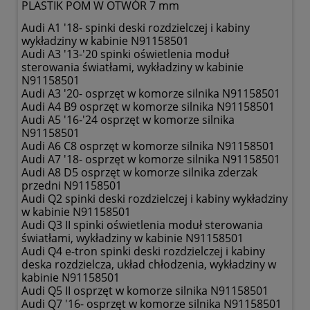
PLASTIK POM W OTWÓR 7 mm
Audi A1 '18- spinki deski rozdzielczej i kabiny
wykładziny w kabinie N91158501
Audi A3 '13-'20 spinki oświetlenia moduł
sterowania światłami, wykładziny w kabinie
N91158501
Audi A3 '20- osprzęt w komorze silnika N91158501
Audi A4 B9 osprzęt w komorze silnika N91158501
Audi A5 '16-'24 osprzęt w komorze silnika
N91158501
Audi A6 C8 osprzęt w komorze silnika N91158501
Audi A7 '18- osprzęt w komorze silnika N91158501
Audi A8 D5 osprzęt w komorze silnika zderzak
przedni N91158501
Audi Q2 spinki deski rozdzielczej i kabiny wykładziny
w kabinie N91158501
Audi Q3 II spinki oświetlenia moduł sterowania
światłami, wykładziny w kabinie N91158501
Audi Q4 e-tron spinki deski rozdzielczej i kabiny
deska rozdzielcza, układ chłodzenia, wykładziny w
kabinie N91158501
Audi Q5 II osprzęt w komorze silnika N91158501
Audi Q7 '16- osprzęt w komorze silnika N91158501