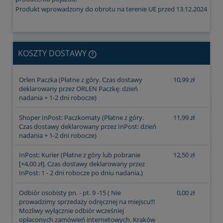
Produkt wprowadzony do obrotu na terenie UE przed 13.12.2024
KOSZTY DOSTAWY
CENA NIE ZAWIERA EWENTUALNYCH KOSZTÓW
Orlen Paczka
(Płatne z góry. Czas dostawy
10,99 zł
PŁATNOŚCI
deklarowany przez ORLEN Paczkę: dzień
nadania + 1-2 dni robocze)
Shoper InPost: Paczkomaty
(Płatne z góry.
11,99 zł
Czas dostawy deklarowany przez InPost: dzień
nadania + 1-2 dni robocze)
InPost: Kurier
(Płatne z góry lub pobranie
12,50 zł
[+4,00 zł]. Czas dostawy deklarowany przez
InPost: 1 - 2 dni robocze po dniu nadania.)
Odbiór osobisty pn. - pt. 9 -15
( Nie
0,00 zł
prowadzimy sprzedaży odręcznej na miejscu!!!
Możliwy wyłącznie odbiór wcześniej
opłaconych zamówień internetowych. Kraków