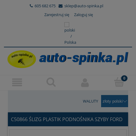
605 682 675
sklep@auto-spinka.pl
Zarejestruj się
Zaloguj się
WALUTY
C50866 ŚLIZG PLASTIK PODNOŚNIKA SZYBY FORD
FIESTA '02-'08 DRZWI PRZEDNIE PRAWE I LEWE