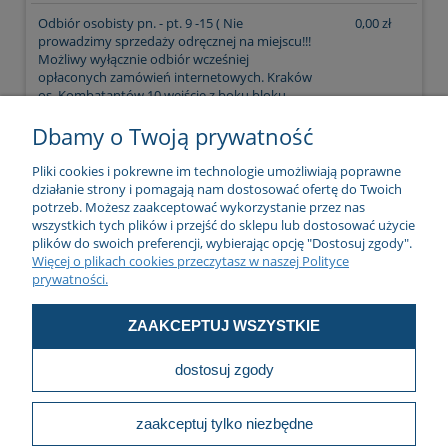
Odbiór osobisty pn. - pt. 9 -15
( Nie
0,00 zł
prowadzimy sprzedaży odręcznej na miejscu!!!
Możliwy wyłącznie odbiór wcześniej
opłaconych zamówień internetowych. Kraków
os. Kombatantów 10 wejście z boku bloku
(naprzeciwko sklepu Lewiatan))
Dbamy o Twoją prywatność
Pliki cookies i pokrewne im technologie umożliwiają poprawne
działanie strony i pomagają nam dostosować ofertę do Twoich
potrzeb. Możesz zaakceptować wykorzystanie przez nas
O Firmie
wszystkich tych plików i przejść do sklepu lub dostosować użycie
plików do swoich preferencji, wybierając opcję "Dostosuj zgody".
Więcej o plikach cookies przeczytasz w naszej Polityce
prywatności.
Zakupy
ZAAKCEPTUJ WSZYSTKIE
dostosuj zgody
Pomoc
zaakceptuj tylko niezbędne
pokaż pełną wersję strony