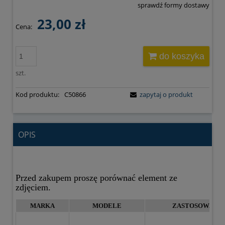
sprawdź formy dostawy
Cena nie zawiera ewentualnych kosztów płatności
23,00 zł
Cena:
do koszyka
szt.
Kod produktu:
C50866
zapytaj o produkt
OPIS
Przed zakupem proszę porównać element ze
zdjęciem.
MARKA
MODELE
ZASTOSOWANIE