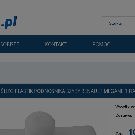
SOBISTE
KONTAKT
POMOC
Renault Megane 1 Fiat Alfa Romeo drzwi przednie prawa
 ŚLIZG PLASTIK PODNOŚNIKA SZYBY RENAULT MEGANE 1 F
Wysyłka w
Dostawa:
Cena nie
1
Cena:
płatnośc