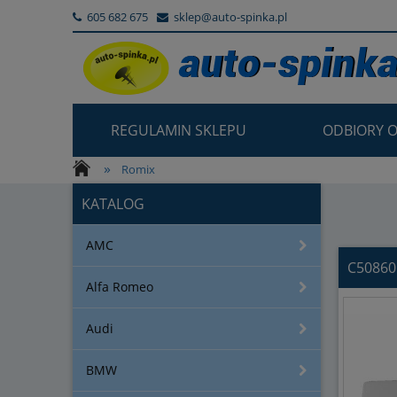
605 682 675
sklep@auto-spinka.pl
REGULAMIN SKLEPU
ODBIORY O
»
»
Romix
C50860 Ślizg Plastik podnośnika szyby 
KATALOG
AMC
C50860
Alfa Romeo
Audi
BMW