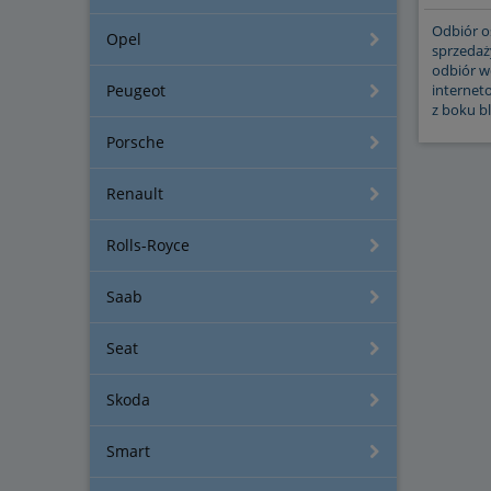
Odbiór os
Opel
sprzedaży
odbiór w
Peugeot
internet
z boku b
Porsche
Renault
Rolls-Royce
Saab
Seat
Skoda
Smart