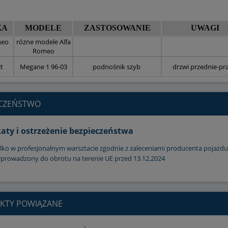
KA
MODELE
ZASTOSOWANIE
UWAGI
meo
różne modele Alfa
Romeo
t
Megane 1 96-03
podnośnik szyb
drzwi przednie-pr
ECZEŃSTWO
katy i ostrzeżenie bezpieczeństwa
lko w profesjonalnym warsztacie zgodnie z zaleceniami producenta pojazdu
prowadzony do obrotu na terenie UE przed 13.12.2024
KTY POWIĄZANE