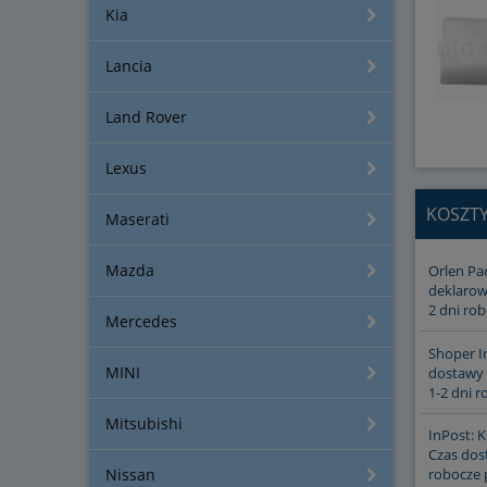
Kia
Lancia
Land Rover
Lexus
KOSZT
Maserati
Mazda
Orlen Pa
deklarow
2 dni rob
Mercedes
Shoper I
MINI
dostawy 
1-2 dni r
Mitsubishi
InPost: K
Czas dost
Nissan
robocze 