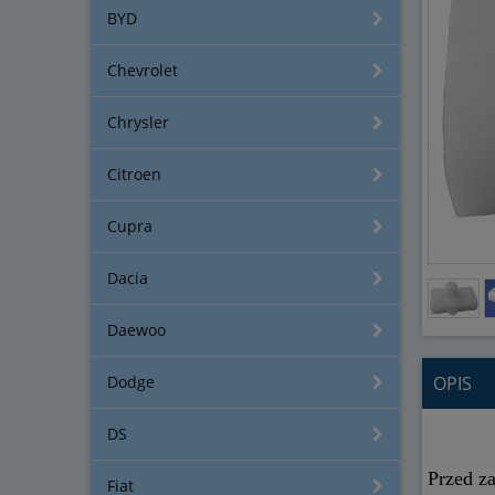
BYD
Chevrolet
Chrysler
Citroen
Cupra
Dacia
Daewoo
Dodge
OPIS
DS
Przed z
Fiat