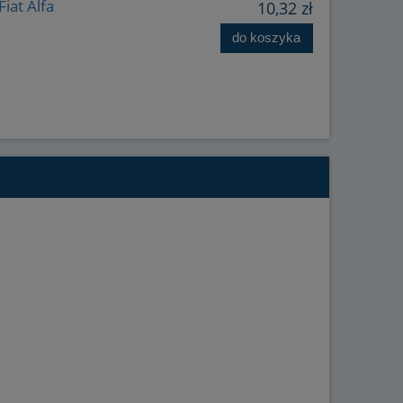
iat Alfa
10,32 zł
do koszyka