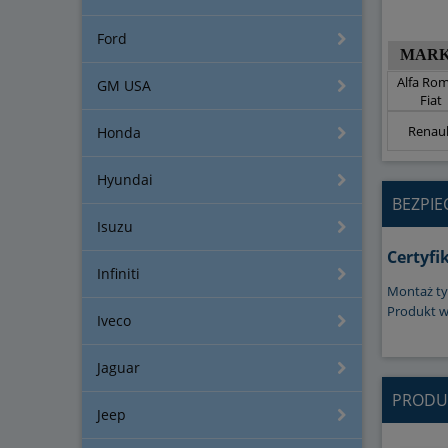
Ford
MAR
Alfa Ro
GM USA
Fiat
Renaul
Honda
Hyundai
BEZPI
Isuzu
Certyfi
Infiniti
Montaż ty
Produkt w
Iveco
Jaguar
PRODU
Jeep