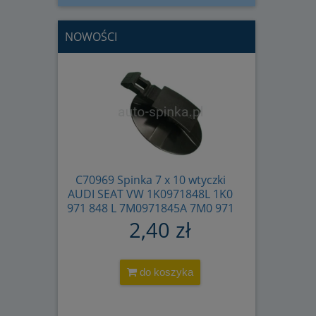
NOWOŚCI
yżak z
C70969 Spinka 7 x 10 wtyczki
C80121 Spi
DA
AUDI SEAT VW 1K0971848L 1K0
MERCEDES
0-000
971 848 L 7M0971845A 7M0 971
00199164
TA0
845 A (1)
2,40 zł
(1)
do koszyka