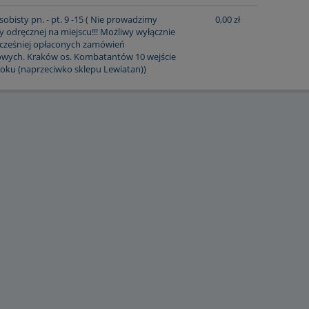
obisty pn. - pt. 9 -15
( Nie prowadzimy
0,00 zł
 odręcznej na miejscu!!! Możliwy wyłącznie
cześniej opłaconych zamówień
owych. Kraków os. Kombatantów 10 wejście
loku (naprzeciwko sklepu Lewiatan))