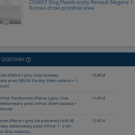
C50857 Ślizg Plastik szyby Renault Megane 1 F
Romeo drzwi przednie lewa
Y DOSTAWY
czka
(Płatne z góry. Czas dostawy
10,99 zł
any przez ORLEN Paczkę: dzień nadania + 1-
CENA NIE ZAWIERA
ocze)
EWENTUALNYCH KOSZTÓW
nPost: Paczkomaty
(Płatne z góry. Czas
11,99 zł
deklarowany przez InPost: dzień nadania +
PŁATNOŚCI
obocze)
urier
(Płatne z góry lub pobranie [+4,00 zł].
12,50 zł
awy deklarowany przez InPost: 1 - 2 dni
po dniu nadania.)