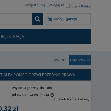
Zarejestruj się
Zaloguj się
Koszyk:
(pusty)
REJESTRACJA
WALUTY
IAT ALFA ROMEO DRZWI PRZEDNIE PRAWA
:
zwykle 24 godziny, do 3 dni
od 10,99 zł
- Orlen Paczka
sprawdź formy dostawy
 zawiera ewentualnych kosztów
0,32 zł
i