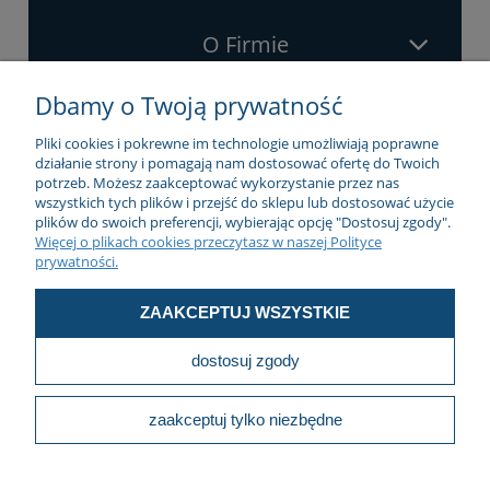
O Firmie
Dbamy o Twoją prywatność
Zakupy
Pliki cookies i pokrewne im technologie umożliwiają poprawne
działanie strony i pomagają nam dostosować ofertę do Twoich
potrzeb. Możesz zaakceptować wykorzystanie przez nas
wszystkich tych plików i przejść do sklepu lub dostosować użycie
Pomoc
plików do swoich preferencji, wybierając opcję "Dostosuj zgody".
Więcej o plikach cookies przeczytasz w naszej Polityce
prywatności.
pokaż pełną wersję strony
ZAAKCEPTUJ WSZYSTKIE
Sklep internetowy Shoper.pl
| Dumnie wspierane przez
Netplace
dostosuj zgody
zaakceptuj tylko niezbędne