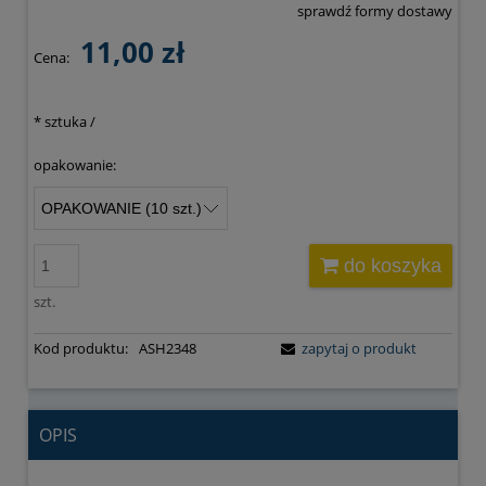
sprawdź formy dostawy
Cena nie zawiera ewentualnych kosztów płatności
11,00 zł
Cena:
*
sztuka /
opakowanie:
do koszyka
szt.
Kod produktu:
ASH2348
zapytaj o produkt
OPIS