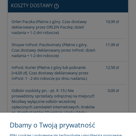
KOSZTY DOSTAWY
CENA NIE ZAWIERA EWENTUALNYCH KOSZTÓW
Orlen Paczka
(Płatne z góry. Czas dostawy
10,99 zł
PŁATNOŚCI
deklarowany przez ORLEN Paczkę: dzień
nadania + 1-2 dni robocze)
Shoper InPost: Paczkomaty
(Płatne z góry.
11,99 zł
Czas dostawy deklarowany przez InPost: dzień
nadania + 1-2 dni robocze)
InPost: Kurier
(Płatne z góry lub pobranie
12,50 zł
[+4,00 zł]. Czas dostawy deklarowany przez
InPost: 1 - 2 dni robocze po dniu nadania.)
Odbiór osobisty pn. - pt. 9 -15
( Nie
0,00 zł
prowadzimy sprzedaży odręcznej na miejscu!!!
Możliwy wyłącznie odbiór wcześniej
opłaconych zamówień internetowych. Kraków
os. Kombatantów 10 wejście z boku bloku
(naprzeciwko sklepu Lewiatan))
Dbamy o Twoją prywatność
Pliki cookies i pokrewne im technologie umożliwiają poprawne