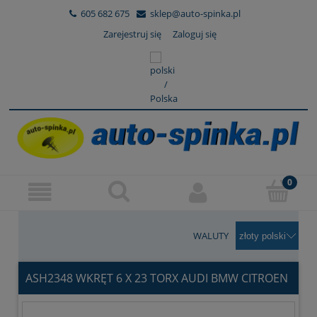
605 682 675
sklep@auto-spinka.pl
Zarejestruj się
Zaloguj się
WALUTY
ASH2348 WKRĘT 6 X 23 TORX AUDI BMW CITROEN
FIAT FORD MERCEDES OPEL PEUGEOT RENAULT