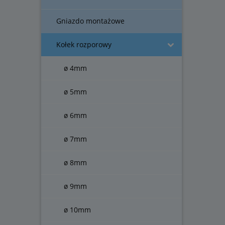
Gniazdo montażowe
Kołek rozporowy
ø 4mm
ø 5mm
ø 6mm
ø 7mm
ø 8mm
ø 9mm
ø 10mm