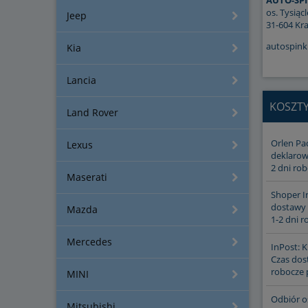
AUTO-SPI
os. Tysiącl
Jeep
31-604 Kr
autospin
Kia
Lancia
KOSZT
Land Rover
Orlen Pa
Lexus
deklarow
2 dni rob
Maserati
Shoper I
dostawy 
Mazda
1-2 dni r
Mercedes
InPost: K
Czas dost
robocze 
MINI
Odbiór os
Mitsubishi