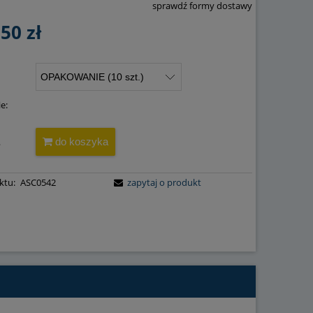
sprawdź formy dostawy
 zawiera ewentualnych kosztów
,50 zł
i
e:
do koszyka
.
ktu:
ASC0542
zapytaj o produkt