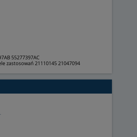
397AB 55277397AC
iele zastosowań 21110145 21047094
.