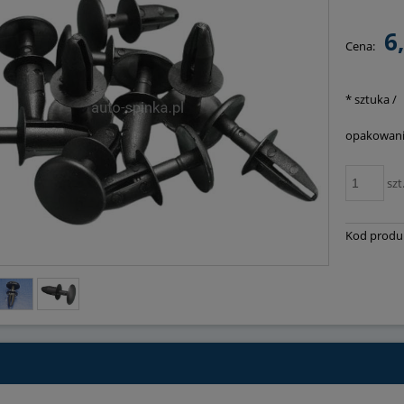
Cena nie
6
Cena:
płatnośc
*
sztuka /
opakowani
szt
Kod produ