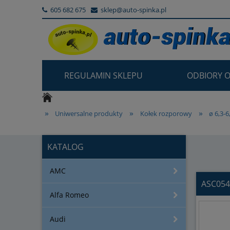
605 682 675
sklep@auto-spinka.pl
REGULAMIN SKLEPU
ODBIORY O
»
»
»
Uniwersalne produkty
Kołek rozporowy
ø 6,3-
»
ASC0542 Kołek 6,3 x 14 bagażnika zderzaka osprzęt C
KATALOG
AMC
ASC054
Alfa Romeo
SATURN
Audi