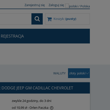
Zarejestruj się
Zaloguj się
Koszyk:
(pusty)
REJESTRACJA
277397AA 55277397AB 55277397AC 21110145 21047094
WALUTY
R DODGE JEEP GM CADILLAC CHEVROLET
21110145 21047094
:
zwykle 24 godziny, do 3 dni
od 10,99 zł
- Orlen Paczka