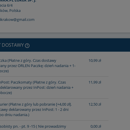
NKA.PL LOREK SP. J.
ecia 6/4
aków, Polska
kikrakow@gmail.com
Y DOSTAWY
czka
(Płatne z góry. Czas dostawy
10,99 zł
any przez ORLEN Paczkę: dzień nadania + 1-
CENA NIE ZAWIERA
ocze)
EWENTUALNYCH KOSZTÓW
nPost: Paczkomaty
(Płatne z góry. Czas
11,99 zł
deklarowany przez InPost: dzień nadania +
PŁATNOŚCI
obocze)
urier
(Płatne z góry lub pobranie [+4,00 zł].
12,50 zł
awy deklarowany przez InPost: 1 - 2 dni
po dniu nadania.)
obisty pn. - pt. 9 -15
( Nie prowadzimy
0,00 zł