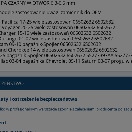
K PA CZARNY W OTWÓR 6,3-6,5 mm
odele zastosowanie uwagi zamiennik do OEM
r Pacifica 17-25 wiele zastosowań 06502632 6502632
r Voyager 20-25 wiele zastosowań 06502632 6502632
harger 15-16 wiele zastosowań 06502632 6502632
urango 01-02 wiele zastosowań 06502632 6502632
am 09-10 bagażnik-Spojler 06502632 6502632
and Cherokee 14 wiele zastosowań 06502632 6502632
25 bagażnik-Spojler 06502632 6502632 55277397AA 55277
llac 03-04 bagażnika Chevrolet 05-11 Saturn 03-07 progu w
ECZEŃSTWO
katy i ostrzeżenie bezpieczeństwa
lko w profesjonalnym warsztacie zgodnie z zaleceniami producenta pojazdu
ent