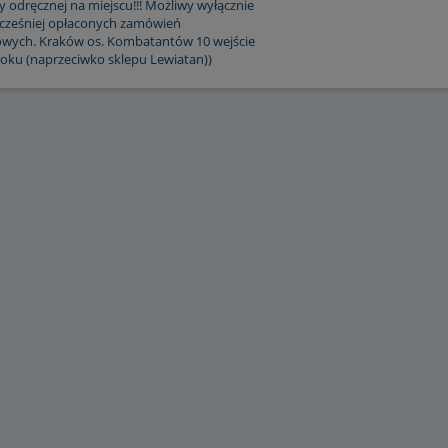
 odręcznej na miejscu!!! Możliwy wyłącznie
cześniej opłaconych zamówień
owych. Kraków os. Kombatantów 10 wejście
loku (naprzeciwko sklepu Lewiatan))