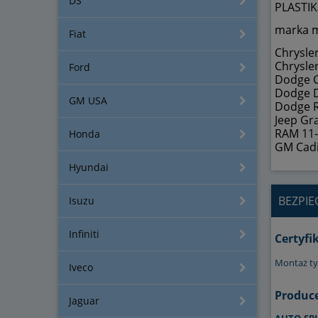
DS
PLASTI
marka m
Fiat
Chrysle
Chrysle
Ford
Dodge C
Dodge D
GM USA
Dodge R
Jeep Gr
RAM 11-
Honda
GM Cadi
Hyundai
BEZPI
Isuzu
Infiniti
Certyfi
Montaż ty
Iveco
Produc
Jaguar