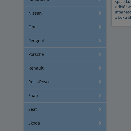
sprzedaży
odbiór w
internet
Nissan
z boku b
Opel
Peugeot
Porsche
Renault
Rolls-Royce
Saab
Seat
Skoda